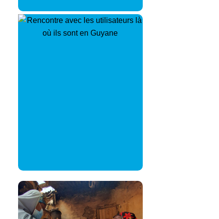
Rencontre –
En faisant participer les publics
dans leur propre espace, en
observant les comportements et
en identifiant directement les
découvertes clés, les
responsables de la mise en
œuvre peuvent affiner les
interventions pour répondre aux
besoins et garantir l’authenticité
et la pertinence.
L’écoute empathique –
Cultive une compréhension