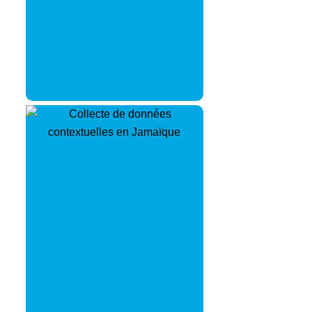
trouvent un écho auprès de
tous.
Collecte de données
contextuelles –
Recueille des découvertes
clés dans des situations et
des environnements réels,
saisissant les expériences
authentiques des utilisateurs
afin d’élaborer des
interventions adaptées et
efficaces.