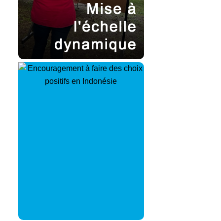
contextes et maximisant
l’impact positif.
Encouragement à faire des
choix positifs –
Utilise des indices subtils
pour influencer positivement
le comportement et encourage
le public à prendre des
décisions bénéfiques, créant
ainsi des résultats durables et
souhaitables.