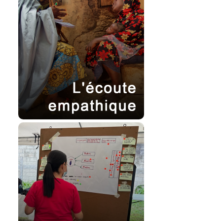
profonde par l’écoute active,
ce qui permet de comprendre
les points de vue du public et
de favoriser l’émergence de
solutions percutantes,
centrées sur le public.
Mise à l’échelle dynamique
–
Permet aux interventions de
s’adapter et de se
développer organiquement,
garantissant l‘évolutibilité et
la pertinence dans divers