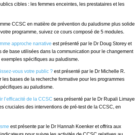
ublics cibles : les femmes enceintes, les prestataires et les
ramme CCSC en matière de prévention du paludisme plus solide
de votre programme, suivez ce cours composé de 5 modules.
comme approche narrative
est présenté par le Dr Doug Storey et
ries de base utilisées dans la communication pour le changement
s exemples spécifiques au paludisme.
ssez-vous votre public ?
est présenté par le Dr Michelle R.
sur les bases de la recherche formative pour les programmes
spécifiques au paludisme.
ir l’efficacité de la CCSC
sera présenté par le Dr Rupali Limaye
apes cruciales des interventions de pré-test de la CCSC, en
disme
est présente par le Dr Hannah Koenker et offrira aux
 indicateurs pour suivre les activités de CCSC relatives au