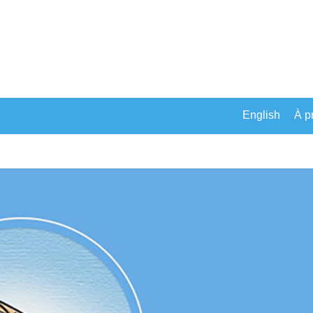
English
À p